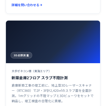
詳細を問い合わせる
3D点群測量
大手ゼネコン様（東海エリア）
新築倉庫2フロア スラブ不陸計測
倉庫新築工事の竣工前に、地上型3Dレーザースキャナ
ー（RTC360）で2F・3F計2,420㎡のスラブ面を全面計
測。1mグリッドの不陸マップと3Dビューワをセットで
納品し、竣工検査の合理化に貢献。