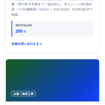
置・飛行許可申請まで一括対応し、オルソ・1/500地形
図・1/100横断図（50mピッチ計200本）をDWG形式で
納品。
横断図納品数
200
本
詳細を問い合わせる
土量・造成工事