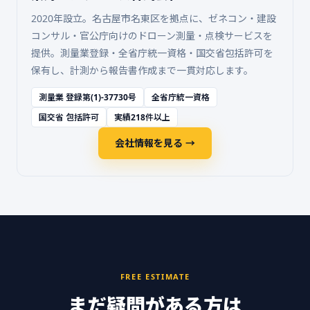
2020年設立。名古屋市名東区を拠点に、ゼネコン・建設
コンサル・官公庁向けのドローン測量・点検サービスを
提供。測量業登録・全省庁統一資格・国交省包括許可を
保有し、計測から報告書作成まで一貫対応します。
測量業 登録第(1)-37730号
全省庁統一資格
国交省 包括許可
実績218件以上
会社情報を見る →
FREE ESTIMATE
まだ疑問がある方は