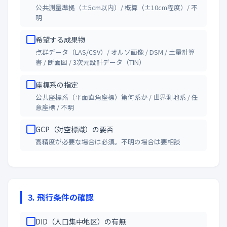
公共測量準拠（±5cm以内）/ 概算（±10cm程度）/ 不
明
希望する成果物
点群データ（LAS/CSV）/ オルソ画像 / DSM / 土量計算
書 / 断面図 / 3次元設計データ（TIN）
座標系の指定
公共座標系（平面直角座標）第何系か / 世界測地系 / 任
意座標 / 不明
GCP（対空標識）の要否
高精度が必要な場合は必須。不明の場合は要相談
3. 飛行条件の確認
DID（人口集中地区）の有無