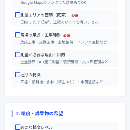
Google Mapsのリンクまたは住所でOK
測量エリアの面積（概算）
必須
〇ha または 〇m²。正確でなくても構いません
現場の用途・工事種別
必須
造成工事・道路工事・農地整備・インフラ点検など
測量が必要な理由・目的
土量計算・ICT起工測量・現況確認・出来形管理など
地形の特徴
平坦・傾斜地・山林（植生あり）・水面近接など
2. 精度・成果物の希望
必要な精度レベル