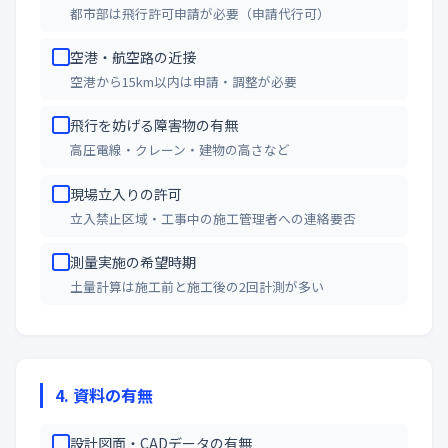
都市部は飛行許可申請が必要（申請代行可）
空港・航空路の近接
空港から15km以内は申請・調整が必要
飛行を妨げる障害物の有無
高圧電線・クレーン・建物の高さなど
現場立入りの許可
立入禁止区域・工事中の施工管理者への連絡要否
測量実施の希望時期
土量計算は施工前と施工後の2回計測が多い
4. 資料の有無
設計図面・CADデータの有無